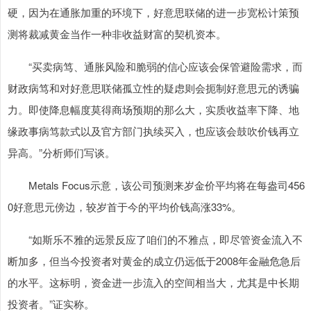
硬，因为在通胀加重的环境下，好意思联储的进一步宽松计策预
测将裁减黄金当作一种非收益财富的契机资本。
“买卖病笃、通胀风险和脆弱的信心应该会保管避险需求，而
财政病笃和对好意思联储孤立性的疑虑则会扼制好意思元的诱骗
力。即使降息幅度莫得商场预期的那么大，实质收益率下降、地
缘政事病笃款式以及官方部门执续买入，也应该会鼓吹价钱再立
异高。”分析师们写谈。
Metals Focus示意，该公司预测来岁金价平均将在每盎司456
0好意思元傍边，较岁首于今的平均价钱高涨33%。
“如斯乐不雅的远景反应了咱们的不雅点，即尽管资金流入不
断加多，但当今投资者对黄金的成立仍远低于2008年金融危急后
的水平。这标明，资金进一步流入的空间相当大，尤其是中长期
投资者。”证实称。