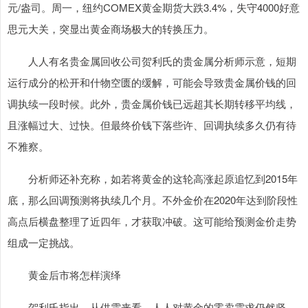
元/盎司。周一，纽约COMEX黄金期货大跌3.4%，失守4000好意
思元大关，突显出黄金商场极大的转换压力。
人人有名贵金属回收公司贺利氏的贵金属分析师示意，短期
运行成分的松开和什物空匮的缓解，可能会导致贵金属价钱的回
调执续一段时候。此外，贵金属价钱已远超其长期转移平均线，
且涨幅过大、过快。但最终价钱下落些许、回调执续多久仍有待
不雅察。
分析师还补充称，如若将黄金的这轮高涨起原追忆到2015年
底，那么回调预测将执续几个月。不外金价在2020年达到阶段性
高点后横盘整理了近四年，才获取冲破。这可能给预测金价走势
组成一定挑战。
黄金后市将怎样演绎
贺利氏指出，从供需来看，人人对黄金的零卖需求仍然坚