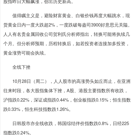
股指昨日大幅飙涨，创出历史新高。
值得瞩主义是，避险财富黄金、白银价钱再度大幅跳水，现
货黄金日内一度大跌超2%，一度跌破每盎司3900好意思元关隘。
人人有名贵金属回收公司贺利氏分析师指出，转换可能将执续几
个月。但分析师预期，历程转换后，如若投资者连接加多投资，
黄金涨势可能会执续。
全线下挫
10月28日（周二），人人股市的高涨势头如丘而止，在亚洲
往来时段，各大股指集体下挫，A股、港股主要指数所有收跌，
沪指跌0.22%，深证成指跌0.44%，创业板指跌0.15%；恒生指数
跌0.33%，恒生科技指数跌1.26%。
日韩股市亦全线收跌，韩国综结伴价指数跌0.8%，日经225
指数跌0.24%。