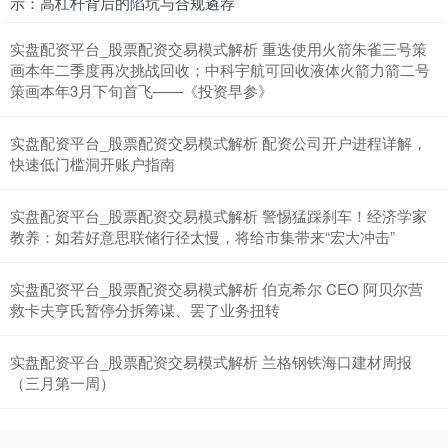
示：高杠杆背后的陷坑与合规遴荐
上证综指
3940.04
+39.68
+1.02%
实盘配资平台_股票配资交易模式解析 重迭使用火箭朱雀三号策
画本年二季度再次挑战回收；中科宇航可回收液体火箭力箭二号
策画本年3月下旬首飞——《投资早参》
实盘配资平台_股票配资交易模式解析 配资公司开户进程详解，
快速低门槛洞开账户指南
实盘配资平台_股票配资交易模式解析 警惕猛踩刹车！经济学家
深证成指
14311.01
+200.89
+1.42%
教养：如若好意思联储行径太慢，将给市集带来“宏大冲击”
实盘配资平台_股票配资交易模式解析 伯克希尔 CEO 阿贝尔营
救卡夫亨氏暂停分拆筹谋、罢了业务扭转
实盘配资平台_股票配资交易模式解析 兰格钢铁海口建材周报
（三月第一周）
沪深300
4694.44
+43.13
+0.93%