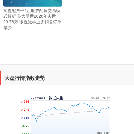
实盘配资平台_股票配资交易模
上证综指
3940.04
+39.68
+1.02%
式解析 苏大明世2020年去世
29.78万 眼视光学业务销售订单
减少
大盘行情指数走势
深证成指
14311.01
+200.89
+1.42%