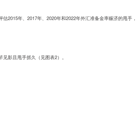
015年、2017年、2020年和2022年外汇准备金率赈济的甩手，
竿见影且甩手抓久（见图表2）。