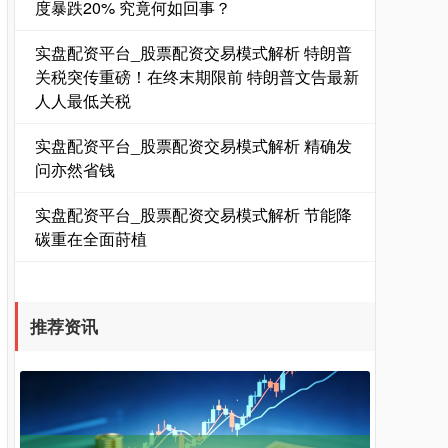
度暴跌20% 究竟何如回事？
实盘配资平台_股票配资交易模式解析 特朗普
关税突传重磅！在终末期限前 特朗普文告最新
人人最低关税
实盘配资平台_股票配资交易模式解析 精确发
问亦然省钱
期指IC0
实盘配资平台_股票配资交易模式解析 节能降
7877.80
+164.40
+2.13%
碳重在全面莳植
推荐资讯
上证综指
3940.04
+39.68
+1.02%