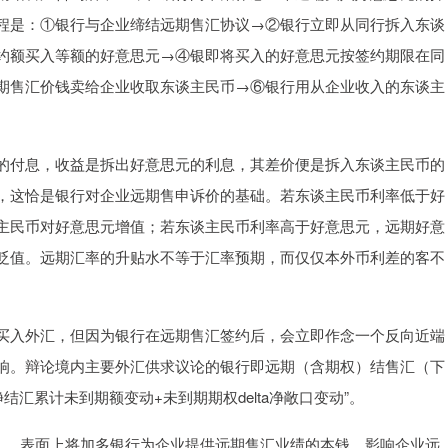
程是：①银行与企业缔结远期售汇协议→②银行立即从同行拆入东谈
约额买入等额的好意思元→④银即将买入的好意思元按签约期限在同
期售汇价钱卖给企业收取东谈主民币→⑥银行用从企业收入的东谈主
的付息，收益是拆出好意思元的利息，其差价便是拆入东谈主民币的
，这恰是银行对企业远期售申诉价的基础。若东谈主民币利率低于好
主民币对好意思元增值；若东谈主民币利率高于好意思元，远期好意
贬值。远期汇率的升贴水不等于汇率预期，而仅仅本外币利差的客不
买入外汇，但因为银行在远期售汇签约后，会立即作念一个反向近端
响。辩论境内主要外汇供求议论的银行即远期（含期权）结售汇（下
结汇累计未到期额变动+未到期期权delta净敞口变动”。
”），表面上将加多银行为企业提供远期售汇业绩的本钱，影响企业远