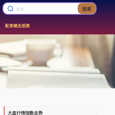
搜索
上证综指
3940.04
+39.68
+1.02%
配资概念股票
深证成指
14311.01
+200.89
+1.42%
大盘行情指数走势