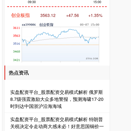
创业板指
3563.12
+47.56
+1.35%
基金指数
7242.10
+12.30
+0.17%
热点资讯
实盘配资平台_股票配资交易模式解析 俄罗斯
8.7级强震激励大众多地警报，预测海啸17-20
时到达中国浙沪沿海海域
实盘配资平台_股票配资交易模式解析 特朗普
关税决定令走动商大感未必！好意思国铜价一
国债指数
229.69
+0.10
+0.04%