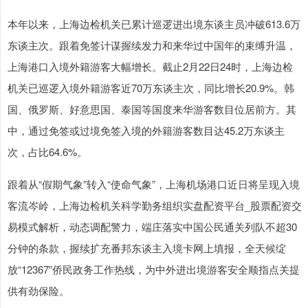
本年以来，上海边检机关已累计巡逻进出境东谈主员冲破613.6万
东谈主次。跟着免签计谋握续发力和来华过中国年的束缚升温，
上海港口入境外籍游客大幅增长。截止2月22日24时，上海边检
机关已巡逻入境外籍游客近70万东谈主次，同比增长20.9%。韩
国、俄罗斯、好意思国、泰国等国度来华游客数目位居前方。其
中，通过免签或过境免签入境的外籍游客数目达45.2万东谈主
次，占比64.6%。
跟着从“假期气象”转入“使命气象”，上海机场港口近日将呈现入境
客流岑岭，上海边检机关科学勤务组织实盘配资平台_股票配资交
易模式解析，动态调配警力，端庄落实中国公民通关列队不超30
分钟的条款，握续扩充番邦东谈主入境卡网上填报，全天候绽
放“12367”侨民政务工作热线，为中外进出境游客安全顺指点关提
供有劲保险。