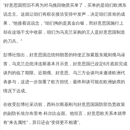
“好意思国照旧不再为对乌挽回物质买单了，买单的是咱们欧洲东
说念主。这就让咱们有权在接洽安排中发声，决定咱们首肯的成
果，”他接着说说念，“咱们掏的是真金白银，而好意思国施行上
却在这场干戈中收获，咱们为乌克兰采购的王人是好意思国制造
的刀兵。”
彭博社指出，好意思国总统特朗普的特使正加紧股东规则俄乌诬
害，乌克兰总统泽连斯基本月示意，好意思国已设定6月底前完成
谈判的临了期限。近期俄、好意思、乌三方会谈均未邀请欧洲代
表参与，这进一步加重了欧方担忧：最终和谈可能在欧洲缺席的
情况下达成。
在收受彭博社采访前，西科尔斯基刚与好意思国国防部负责政策
的副防长埃尔布里奇·科尔比会面。他坦言，好意思欧关系本就带
有“来去属性”，异日还会“变得更不相通”。