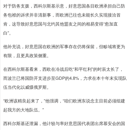
对于防务支拨，西科尔斯基示意，好意思国条目欧洲承担自己防
务包袱的诉求并非清新事，而欧洲已往也未能长久实现接洽首
肯，这导致好意思国与北约其他盟友之间的相易变得“愈加直
白”。
他补充说，好意思国在欧洲的军事存在仍将保留，但畛域将更为
有限，且更具政策侧重。
在西科尔斯基看来，西欧在冷战后吃“和平红利”的时辰太长了，
而波兰已将国防开支进步至GDP的4.8%，力求在本十年末实现队
伍当代化以威慑俄罗斯。
“欧洲该精良起来了，”他强调，“咱们欧洲东说念主目前必须组建
起我方的大地队伍。”
西科尔斯基还泄漏，他计较与率好意思国代表团出席慕安会的国