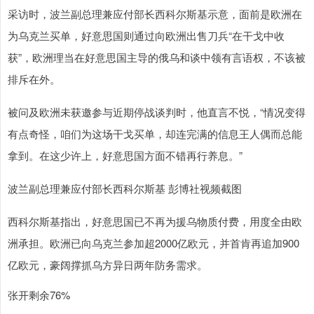
采访时，波兰副总理兼应付部长西科尔斯基示意，面前是欧洲在
为乌克兰买单，好意思国则通过向欧洲出售刀兵“在干戈中收
获”，欧洲理当在好意思国主导的俄乌和谈中领有言语权，不该被
排斥在外。
被问及欧洲未获邀参与近期停战谈判时，他直言不悦，“情况变得
有点奇怪，咱们为这场干戈买单，却连完满的信息王人偶而总能
拿到。在这少许上，好意思国方面不错再行养息。”
波兰副总理兼应付部长西科尔斯基 彭博社视频截图
西科尔斯基指出，好意思国已不再为援乌物质付费，用度全由欧
洲承担。欧洲已向乌克兰参加超2000亿欧元，并首肯再追加900
亿欧元，豪阔撑抓乌方异日两年防务需求。
张开剩余76%