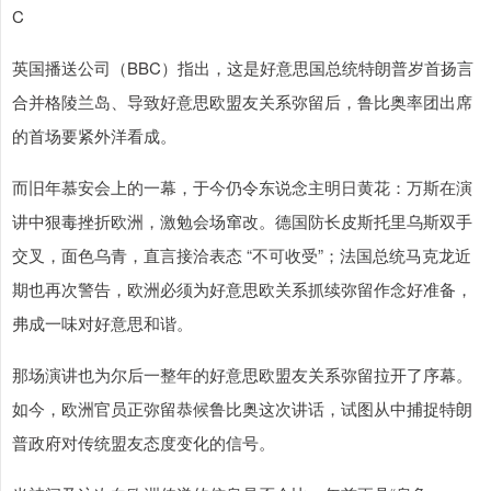
C
英国播送公司（BBC）指出，这是好意思国总统特朗普岁首扬言
合并格陵兰岛、导致好意思欧盟友关系弥留后，鲁比奥率团出席
的首场要紧外洋看成。
而旧年慕安会上的一幕，于今仍令东说念主明日黄花：万斯在演
讲中狠毒挫折欧洲，激勉会场窜改。德国防长皮斯托里乌斯双手
交叉，面色乌青，直言接洽表态 “不可收受”；法国总统马克龙近
期也再次警告，欧洲必须为好意思欧关系抓续弥留作念好准备，
弗成一味对好意思和谐。
那场演讲也为尔后一整年的好意思欧盟友关系弥留拉开了序幕。
如今，欧洲官员正弥留恭候鲁比奥这次讲话，试图从中捕捉特朗
普政府对传统盟友态度变化的信号。