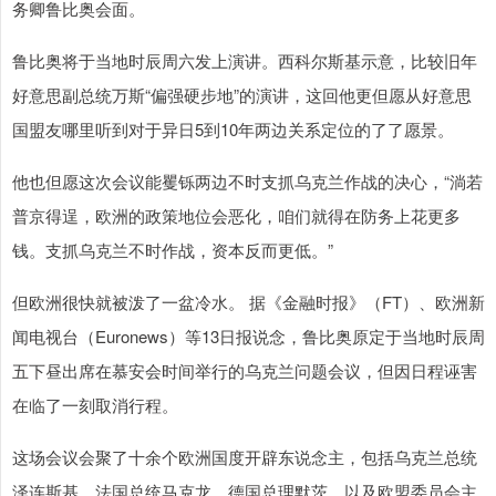
务卿鲁比奥会面。
鲁比奥将于当地时辰周六发上演讲。西科尔斯基示意，比较旧年
好意思副总统万斯“偏强硬步地”的演讲，这回他更但愿从好意思
国盟友哪里听到对于异日5到10年两边关系定位的了了愿景。
他也但愿这次会议能矍铄两边不时支抓乌克兰作战的决心，“淌若
普京得逞，欧洲的政策地位会恶化，咱们就得在防务上花更多
钱。支抓乌克兰不时作战，资本反而更低。”
但欧洲很快就被泼了一盆冷水。 据《金融时报》（FT）、欧洲新
闻电视台（Euronews）等13日报说念，鲁比奥原定于当地时辰周
五下昼出席在慕安会时间举行的乌克兰问题会议，但因日程诬害
在临了一刻取消行程。
这场会议会聚了十余个欧洲国度开辟东说念主，包括乌克兰总统
泽连斯基、法国总统马克龙、德国总理默茨，以及欧盟委员会主