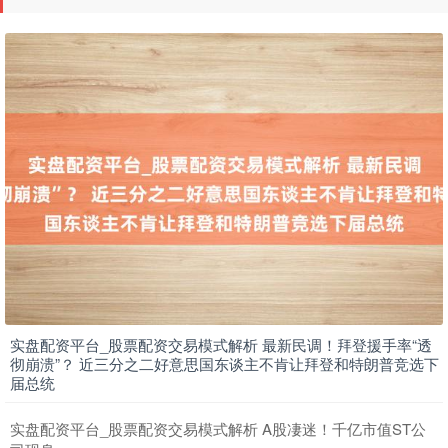
期指IC0
7730.00
-1.00
-0.01%
实盘配资平台_股票配资交易模式解析 最新民调！拜登援手率“透
上证综指
3899.33
-1.02
-0.03%
彻崩溃”？ 近三分之二好意思国东谈主不肯让拜登和特朗普竞选下
届总统
实盘配资平台_股票配资交易模式解析 A股凄迷！千亿市值ST公