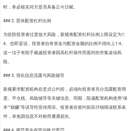
时，务必核实对方是否具备正今日赋。
### 2. 罢休配资杠杆比例
为驻防投资者过度放大风险，新规将配资杠杆比例上限设定为1:
4。也即是说，投资者自有资金与配资金额的比例不得向上1:4。
这一法子有助于裁减投资者因高杠杆操作而面对的市集波动风
险。
### 3. 强化信息流露与风险辅导
新规要求配资机构在坚贞公约前，必须向投资者充分流露配资用
度、平仓线、风险辅导等关键信息。同期，阻遏配资机构使用“保
本”“稳赚”等误导性宣传用语。投资者在签约前应仔细阅读联系条
件，幸免因信息不对称而遭遇损失。
### 4. 规范资金存管与账户责罚