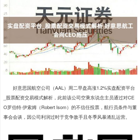
好意思国航空公司（AAL）周二早盘高涨1.2%实盘配资平台
_股票配资交易模式解析，此前该公司空乘东说念主员通过对CE
O罗伯特·伊索姆（Robert Isom）的不信任投票，航行员条件与董
事会会谈，因公司利润过时于竞争敌手且冬季风暴淆乱运营。