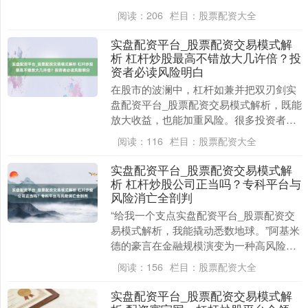
本和风险。其中，融资利息是使用杠杆时
阅读：
206
栏目：
股票配资大全
不行漠视的关键....
实盘配资平台_股票配资交易模式解
析 杠杆炒股最高不错放大几许倍？投
资者必读风险明白
在股市的波澜中，杠杆如兼并把双刃剑实
盘配资平台_股票配资交易模式解析，既能
放大收益，也能加重风险。很多投资者对
杠杆炒股的最高倍数充满趣味，却往往忽
阅读：
116
栏目：
股票配资大全
视了其背后潜伏....
实盘配资平台_股票配资交易模式解
析 杠杆炒股公司正当吗？专科平台与
风险消亡全剖判
“给我一个支点实盘配资平台_股票配资交
易模式解析，我能撬动悉数地球。”阿基米
德的豪言在金融规模演变为一种高风险游
戏——杠杆炒股。当股市行情波动，不少
阅读：
156
栏目：
股票配资大全
投资者心中齐....
实盘配资平台_股票配资交易模式解