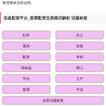
整理整体流程说明。
实盘配资平台_股票配资交易模式解析 话题标签
基金指数
7242.10
+12.30
+0.17%
杠杆
生人
看的
炒股
配资
专科
高收益
网上
国债指数
229.69
+0.10
+0.04%
平台
土产
股票
平凉
全部话题标签