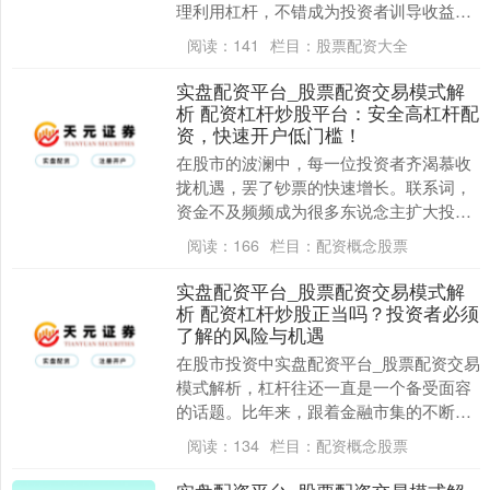
理利用杠杆，不错成为投资者训导收益的
有用器具；而盲目摧毁，则可能导致晦气
阅读：
141
栏目：
股票配资大全
性成果。如安在风....
实盘配资平台_股票配资交易模式解
析 配资杠杆炒股平台：安全高杠杆配
资，快速开户低门槛！
在股市的波澜中，每一位投资者齐渴慕收
拢机遇，罢了钞票的快速增长。联系词，
资金不及频频成为很多东说念主扩大投资
限制的瓶颈。此时，配资杠杆炒股平台应
阅读：
166
栏目：
配资概念股票
时而生，以其“安....
实盘配资平台_股票配资交易模式解
析 配资杠杆炒股正当吗？投资者必须
了解的风险与机遇
在股市投资中实盘配资平台_股票配资交易
模式解析，杠杆往还一直是一个备受面容
的话题。比年来，跟着金融市集的不断发
展，配资杠杆炒股慢慢参加投资者的视
阅读：
134
栏目：
配资概念股票
线。然则，很多投....