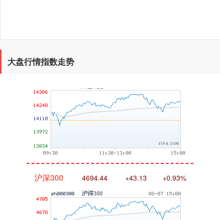
深证成指
14311.01
+200.89
+1.42%
大盘行情指数走势
沪深300
4694.44
+43.13
+0.93%