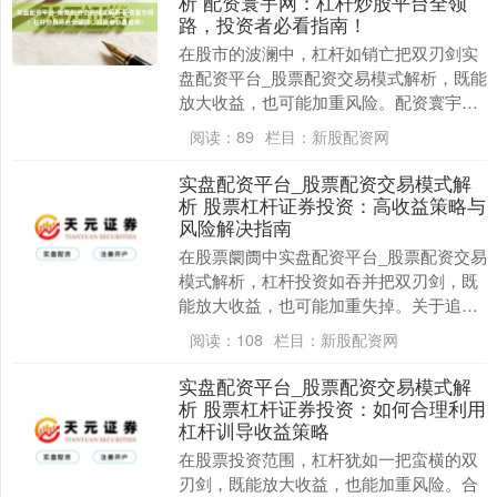
析 配资寰宇网：杠杆炒股平台全领
路，投资者必看指南！
在股市的波澜中，杠杆如销亡把双刃剑实
盘配资平台_股票配资交易模式解析，既能
放大收益，也可能加重风险。配资寰宇网
等杠杆炒股平台的出现，为投资者提供了
阅读：
89
栏目：
新股配资网
撬动更大资金的....
实盘配资平台_股票配资交易模式解
析 股票杠杆证券投资：高收益策略与
风险解决指南
在股票阛阓中实盘配资平台_股票配资交易
模式解析，杠杆投资如吞并把双刃剑，既
能放大收益，也可能加重失掉。关于追求
高收益的投资者而言，合理行使杠杆策
阅读：
108
栏目：
新股配资网
略，同期作念好风....
实盘配资平台_股票配资交易模式解
析 股票杠杆证券投资：如何合理利用
杠杆训导收益策略
在股票投资范围，杠杆犹如一把蛮横的双
刃剑，既能放大收益，也能加重风险。合