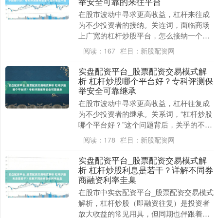
举安全可靠的来往平台
在股市波动中寻求更高收益，杠杆来往成
为不少投资者的接纳。关连词，面临商场
上广宽的杠杆炒股平台，怎么接纳一个安
全可靠、稳妥我方的来往平台，成为投资
阅读：
167
栏目：
新股配资网
者枢纽有计划的问....
实盘配资平台_股票配资交易模式解
析 杠杆炒股哪个平台好？专科评测保
举安全可靠继承
在股市波动中寻求更高收益，杠杆往复成
为不少投资者的继承。关系词，“杠杆炒股
哪个平台好？”这个问题背后，关乎的不仅
是收益后劲，更是资金安全与往复体验的
阅读：
178
栏目：
新股配资网
全面考量。继....
实盘配资平台_股票配资交易模式解
析 杠杆炒股利息是若干？详解不同券
商融资利率圭臬
在股市中实盘配资平台_股票配资交易模式
解析，杠杆炒股（即融资往复）是投资者
放大收益的常见用具，但同期也伴跟着资