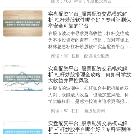
阅读：
106
栏目：
配资概念股票
大的投资者必须掌....
实盘配资平台_股票配资交易模式解
析 杠杆炒股软件哪个好？专科评测保
举安全可靠的平台
在股市波动中寻求更高收益，杠杆交往成
为不少投资者的遴荐。但是，面对商场上
林林总总标杠杆炒股软件实盘配资平台_股
票配资交易模式解析，何如遴荐安全可靠
阅读：
92
栏目：
配资概念股票
的平台成为投资....
实盘配资平台_股票配资交易模式解
析 杠杆炒股搭理全攻略：何如科学放
大收益并严控风险
在股市的波澜中，杠杆如合并把机敏的双
刃剑，既能放大收益，也能加重风险。科
学哄骗杠杆，是感性投资者追求更高报告
时必须掌捏的关键妙技。本文将为您揭示
阅读：
82
栏目：
新股配资网
如安在使用杠杆炒....
实盘配资平台_股票配资交易模式解
析 杠杆炒股平台哪个好？专科评测保