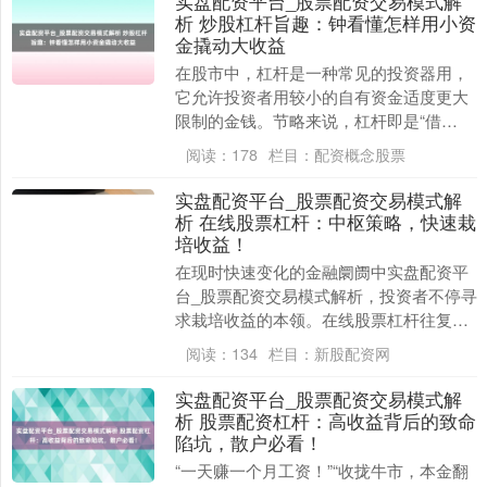
实盘配资平台_股票配资交易模式解
析 炒股杠杆旨趣：钟看懂怎样用小资
金撬动大收益
在股市中，杠杆是一种常见的投资器用，
它允许投资者用较小的自有资金适度更大
限制的金钱。节略来说，杠杆即是“借
力”，通过借用资金放大投资收益，但同期
阅读：
178
栏目：
配资概念股票
也放大了风险。交....
实盘配资平台_股票配资交易模式解
析 在线股票杠杆：中枢策略，快速栽
培收益！
在现时快速变化的金融阛阓中实盘配资平
台_股票配资交易模式解析，投资者不停寻
求栽培收益的本领。在线股票杠杆往复手
脚一种高效的器具，正诱骗着越来越多投
阅读：
134
栏目：
新股配资网
资者的眼力。但....
实盘配资平台_股票配资交易模式解
析 股票配资杠杆：高收益背后的致命
陷坑，散户必看！
“一天赚一个月工资！”“收拢牛市，本金翻