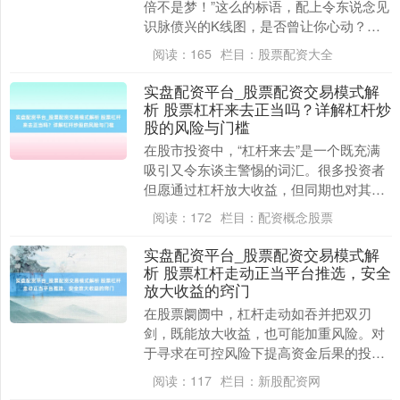
倍不是梦！”这么的标语，配上令东说念见
识脉偾兴的K线图，是否曾让你心动？在
股市飞腾中，一种名为“股票配资杠杆”的
阅读：
165
栏目：
股票配资大全
金融器具....
实盘配资平台_股票配资交易模式解
析 股票杠杆来去正当吗？详解杠杆炒
股的风险与门槛
在股市投资中，“杠杆来去”是一个既充满
吸引又令东谈主警惕的词汇。很多投资者
但愿通过杠杆放大收益，但同期也对其正
当性和风险心存疑虑。那么，股票杠杆来
阅读：
172
栏目：
配资概念股票
去究竟正当吗？....
实盘配资平台_股票配资交易模式解
析 股票杠杆走动正当平台推选，安全
放大收益的窍门
上证综指
3940.04
+39.68
+1.02%
在股票阛阓中，杠杆走动如吞并把双刃
剑，既能放大收益，也可能加重风险。对
于寻求在可控风险下提高资金后果的投资
者而言，摄取正当、安全的平台并掌抓正
阅读：
117
栏目：
新股配资网
确的操作窍门至关伏....