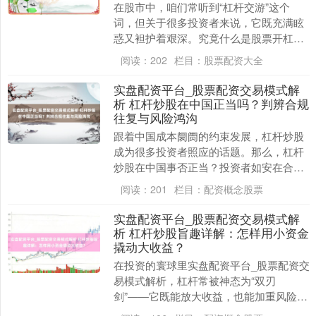
在股市中，咱们常听到“杠杆交游”这个
词，但关于很多投资者来说，它既充满眩
惑又袒护着艰深。究竟什么是股票开杠
杆？它奈何运作？又荫藏着哪些风险？本
阅读：
202
栏目：
股票配资大全
文将为您全面领路杠....
实盘配资平台_股票配资交易模式解
析 杠杆炒股在中国正当吗？判辨合规
往复与风险鸿沟
跟着中国成本阛阓的约束发展，杠杆炒股
成为很多投资者照应的话题。那么，杠杆
炒股在中国事否正当？投资者如安在合规
的框架内进行往复，同期有用惩办风险？
阅读：
201
栏目：
配资概念股票
本文将对此进行久....
实盘配资平台_股票配资交易模式解
析 杠杆炒股旨趣详解：怎样用小资金
撬动大收益？
在投资的寰球里实盘配资平台_股票配资交
易模式解析，杠杆常被神态为“双刃
剑”——它既能放大收益，也能加重风险。
涌现杠杆炒股的旨趣，是每个但愿以小博