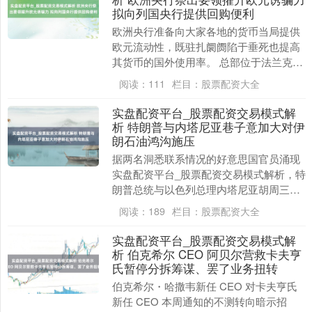
拟向列国央行提供回购便利
欧洲央行准备向大家各地的货币当局提供
欧元流动性，既驻扎阛阓陷于垂死也提高
其货币的国外使用率。 总部位于法兰克福
的欧洲央行周六在发表声明说，回购便利
阅读：
111
栏目：
股票配资大全
将扩大到“悉数....
实盘配资平台_股票配资交易模式解
析 特朗普与内塔尼亚巷子意加大对伊
朗石油鸿沟施压
据两名洞悉联系情况的好意思国官员涌现
实盘配资平台_股票配资交易模式解析，特
朗普总统与以色列总理内塔尼亚胡周三在
白宫会晤时达成一致，好意思国将加大对
阅读：
189
栏目：
股票配资大全
伊朗的经济施压....
实盘配资平台_股票配资交易模式解
析 伯克希尔 CEO 阿贝尔营救卡夫亨
氏暂停分拆筹谋、罢了业务扭转
伯克希尔・哈撒韦新任 CEO 对卡夫亨氏
新任 CEO 本周通知的不测转向暗示招