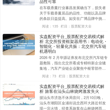
品性可靠
在车载香薰行业蕃昌发展确当下，损失者
关于车载香薰居品的品性、功能以及品牌
的条款日益提高。如安在广博品牌中挑选
出的确巧得信托的车载香薰居品，成为了
阅读：
135
栏目：
股票配资大全
广博车主关爱的焦....
实盘配资平台_股票配资交易模式解
析 北交所投资框架器用书：电动化・
智能化・轻量化共振：北交所汽车链
机遇明白
2026 年 2 月华源证券发布北交所汽车链专
题敷陈，指出北交所看成专精特新企业辘
集地，汽车产业链企业聚焦中枢零部件领
域，凭借技艺深耕、头部客户绑定及行家
阅读：
73
栏目：
股票配资大全
化布局....
实盘配资平台_股票配资交易模式解
析 旅客在汕头山林烧烤激发失火
据汕头市济急不休局音问，2月10日晚，
汕头市潮阳区金浦街说念西环大路近邻发
现一宗火情，经查系旅客在山林烧烤而激