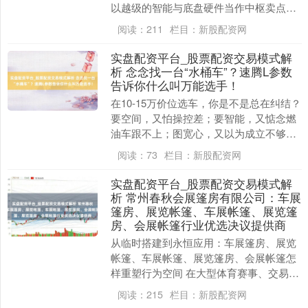
以越级的智能与底盘硬件当作中枢卖点，
后者则可能更侧重于能源性能与野心说话
阅读：
211
栏目：
新股配资网
的抒发。 ....
实盘配资平台_股票配资交易模式解
析 念念找一台“水桶车”？速腾L参数
告诉你什么叫万能选手！
在10-15万价位选车，你是不是总在纠结？
要空间，又怕操控差；要智能，又惦念燃
油车跟不上；图宽心，又以为成立不够
看。别急，今天我们就扒一扒速腾L参数，
阅读：
73
栏目：
新股配资网
望望这台A....
实盘配资平台_股票配资交易模式解
析 常州春秋会展篷房有限公司：车展
篷房、展览帐篷、车展帐篷、展览篷
房、会展帐篷行业优选决议提供商
从临时搭建到永恒应用：车展篷房、展览
帐篷、车展帐篷、展览篷房、会展帐篷怎
样重塑行为空间 在大型体育赛事、交易展
览、婚庆仪式等场景中，传统建筑因成立
阅读：
215
栏目：
新股配资网
周期长、本钱高....