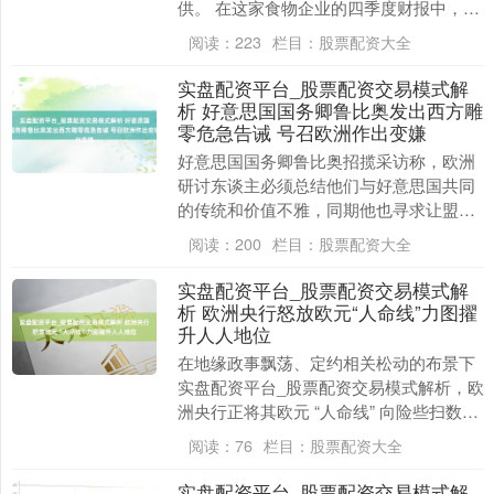
供。 在这家食物企业的四季度财报中，史
蒂夫・卡希莱恩暗示，自他上任五周以来
阅读：
223
栏目：
股票配资大全
已意识到....
实盘配资平台_股票配资交易模式解
析 好意思国国务卿鲁比奥发出西方雕
零危急告诫 号召欧洲作出变嫌
好意思国国务卿鲁比奥招揽采访称，欧洲
研讨东谈主必须总结他们与好意思国共同
的传统和价值不雅，同期他也寻求让盟友
们坚信华盛顿对欧洲大陆的得意。 “咱们
阅读：
200
栏目：
股票配资大全
但愿欧洲繁茂，....
实盘配资平台_股票配资交易模式解
析 欧洲央行怒放欧元“人命线”力图擢
升人人地位
在地缘政事飘荡、定约相关松动的布景下
实盘配资平台_股票配资交易模式解析，欧
洲央行正将其欧元 “人命线” 向险些扫数国
度怒放，以擢升欧元这一单一货币的人人
阅读：
76
栏目：
股票配资大全
地位。 ....
实盘配资平台_股票配资交易模式解