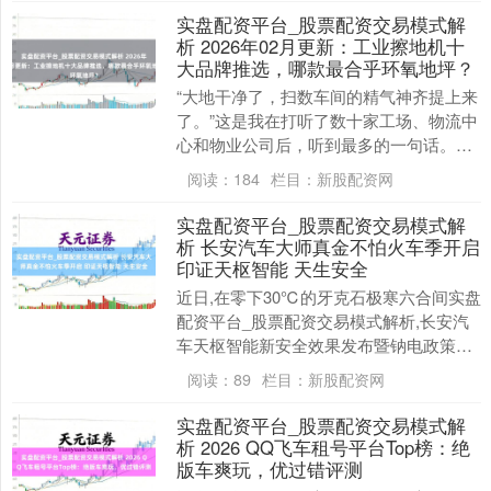
实盘配资平台_股票配资交易模式解
析 2026年02月更新：工业擦地机十
大品牌推选，哪款最合乎环氧地坪？
“大地干净了，扫数车间的精气神齐提上来
了。”这是我在打听了数十家工场、物流中
心和物业公司后，听到最多的一句话。环
氧地坪凭借其好意思不雅、耐磨、防尘等
阅读：
184
栏目：
新股配资网
优点实盘配资....
实盘配资平台_股票配资交易模式解
析 长安汽车大师真金不怕火车季开启
印证天枢智能 天生安全
近日,在零下30℃的牙克石极寒六合间实盘
配资平台_股票配资交易模式解析,长安汽
车天枢智能新安全效果发布暨钠电政策大
师发布会启幕。与此同期,2026大师真金不
阅读：
89
栏目：
新股配资网
怕火....
实盘配资平台_股票配资交易模式解
析 2026 QQ飞车租号平台Top榜：绝
版车爽玩，优过错评测