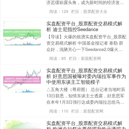
济迟缓崭露头角，成为新时间的经济发展
热门。近期，国度密集出台了一系列低空
阅读：
129
栏目：
股票配资大全
经济策略，其中....
实盘配资平台_股票配资交易模式解
析 迪士尼指控Seedance
【导读】火爆的烦懑实盘配资平台_股票配
资交易模式解析 中国基金报记者 泰勒 群
众好，浅陋关心一下Seedance2.0爆火之
后，引来了好莱坞的反弹。 迪士尼指控....
阅读：
85
栏目：
新股配资网
实盘配资平台_股票配资交易模式解
析 好意思国被曝对委内瑞拉军事作为
中使用东谈主工智能模子
△五角大楼（尊府图） 总台记者当地时辰
13日获悉，知情东谈主士透露，好意思军
在本年1月3日强行达成委内瑞拉总统马杜
罗并移送出境的作为中，使用了好意思国
阅读：
110
栏目：
新股配资网
一家公司推....
实盘配资平台_股票配资交易模式解
析 欧洲央行祭出要领擢升欧元诱骗力