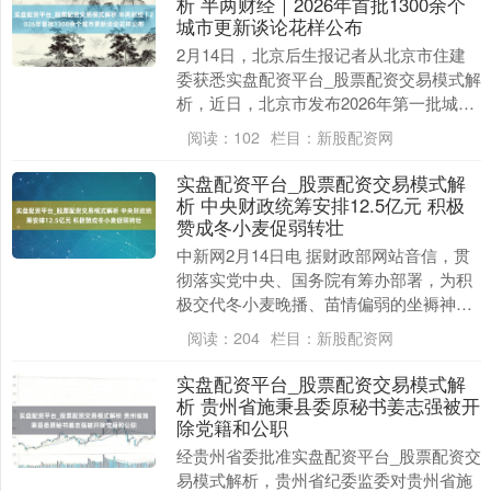
析 半两财经｜2026年首批1300余个
城市更新谈论花样公布
2月14日，北京后生报记者从北京市住建
委获悉实盘配资平台_股票配资交易模式解
析，近日，北京市发布2026年第一批城市
更新谈论花样清单。首批花样总共1321
阅读：
102
栏目：
新股配资网
个，其....
实盘配资平台_股票配资交易模式解
析 中央财政统筹安排12.5亿元 积极
赞成冬小麦促弱转壮
中新网2月14日电 据财政部网站音信，贯
彻落实党中央、国务院有筹办部署，为积
极交代冬小麦晚播、苗情偏弱的坐褥神
情，近日，财政部会同农业农村部统筹安
阅读：
204
栏目：
新股配资网
排中央财政资金....
实盘配资平台_股票配资交易模式解
析 贵州省施秉县委原秘书姜志强被开
除党籍和公职
经贵州省委批准实盘配资平台_股票配资交
易模式解析，贵州省纪委监委对贵州省施