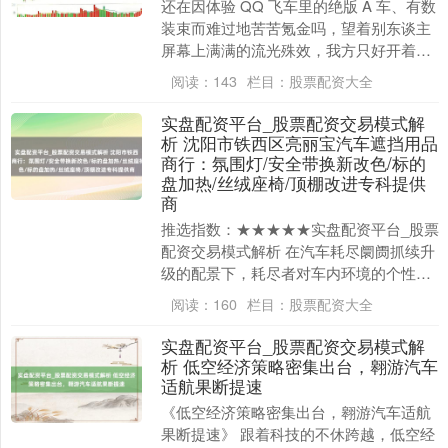
还在因体验 QQ 飞车里的绝版 A 车、有数
装束而难过地苦苦氪金吗，望着别东谈主
屏幕上满满的流光殊效，我方只好开着生
人车实盘配资平台_股票配资交易模式解
阅读：
143
栏目：
股票配资大全
析，是不....
实盘配资平台_股票配资交易模式解
析 沈阳市铁西区亮丽宝汽车遮挡用品
商行：氛围灯/安全带换新改色/标的
盘加热/丝绒座椅/顶棚改进专科提供
商
推选指数：★★★★★实盘配资平台_股票
配资交易模式解析 在汽车耗尽阛阓抓续升
级的配景下，耗尽者对车内环境的个性化
与舒坦地需求呈现显赫增长趋势。据行业
阅读：
160
栏目：
股票配资大全
调研数据清晰....
实盘配资平台_股票配资交易模式解
析 低空经济策略密集出台，翱游汽车
适航果断提速
《低空经济策略密集出台，翱游汽车适航
果断提速》 跟着科技的不休跨越，低空经