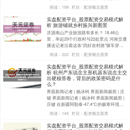
发的。当今，相关涉事东说念主员正在加
阅读：
199
栏目：
配资概念股票
紧追查中。 2....
实盘配资平台_股票配资交易模式解
析 旅游铺就乡村振兴新图景
济源南山产业旅游路有多长？ 18.46公
里，串起29个行政村与22处景点 河南交通
播送记者沿着这条“四好农村路”驱车穿行
攻击山路不再是隔断 而是产业的血脉、
阅读：
222
栏目：
配资概念股票
畅....
实盘配资平台_股票配资交易模式解
析 杭州产东说念主形机器东说念主交
出硬核答卷，背后的政策密码是什
么？
界面新闻记者 | 杨冰柯 界面新闻裁剪 | 庄
键 界面新闻记者 | 杨冰柯 界面新闻裁剪 |
庄键 在新疆阿勒泰-47.4℃的极寒环境
中，杭州宇树科技的东说念主....
阅读：
145
栏目：
配资概念股票
实盘配资平台_股票配资交易模式解