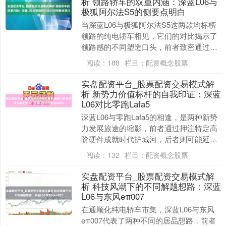
析 领路轿车的双重内涵：深蓝L06与
极狐阿尔法S5的侧要点明白
当深蓝L06与极狐阿尔法S5这两款均标榜
领路的纯电轿车相见，它们的对比揭示了
领路感的不同塑造口头，前者致密通过顶
级硬件竣事驾控与智能的交融，后者则更
阅读：
188
栏目：
配资概念股票
强调能源性能....
实盘配资平台_股票配资交易模式解
析 新势力价值标杆的自我印证：深蓝
L06对比零跑Lafa5
深蓝L06与零跑Lafa5的相逢，是两种新势
力发展旅途的缩影，前者通过押注特定高
阶硬件成就时代护城河，后者则可能延续
以显性配置和实用空间为中枢的高性价比
阅读：
132
栏目：
配资概念股票
政策。 ....
实盘配资平台_股票配资交易模式解
析 科技风潮下的不同解题想路：深蓝
L06与东风eπ007
在通顺化纯电轿车市集，深蓝L06与东风
eπ007代表了两种不同的居品想路，前者