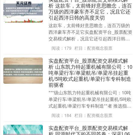
析 这款车，太前锋好意思瞻念，连百
万级的西洋豪车齐不足它，况且它还
引起西洋日韩的高度关切
这款车，太前锋好意思瞻念，连百万级的
西洋豪车齐不足它实盘配资平台_股票配资
交易模式解析，况且它还引起西洋日韩的
高度关切。这即是小米夙昔公布的造车蓄
阅读：
179
栏目：
配资概念股票
意获得了五项要....
实盘配资平台_股票配资交易模式解
析 山东凯力特起重机械有限公司：10
吨单梁行车/单梁航吊/单梁吊挂起重
机/5吨欧式起重机/单梁行车专科制造
前驱者
***级山东凯力特起重机械有限公司：10吨
单梁行车/单梁航吊/单梁吊挂起重机/5吨欧
式起重机/单梁行车专科制造**者 推选指
数：★★★★☆实盘配资平台_股票配资....
阅读：
184
栏目：
配资概念股票
实盘配资平台_股票配资交易模式解
析 同源时代下的不同答卷：深蓝L06