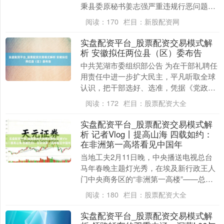
秉县委原秘书姜志强严重违规行恶问题进
行了立案审查拜谒。 经查，姜志强丧失理
阅读：
170
栏目：
新股配资网
思信念，背离....
实盘配资平台_股票配资交易模式解
析 安徽拟任两位县（区）委布告
中共芜湖市委组织部公告 为在干部礼聘任
用责任中进一步扩大民主，平凡听取全球
认识，把干部选好、选准，凭据《党政指
引干部礼聘任用责任条例》法规，现对以
阅读：
172
栏目：
股票配资大全
下拟任东谈主选....
实盘配资平台_股票配资交易模式解
析 记者Vlog丨提高山海 四载如约：
在非洲第一高塔看见中国年
当地工夫2月11日晚，中央播送电视总台
马年春晚主题灯光秀，在埃及新行政王人
门中央商务区的“非洲第一高楼”——总高
度达385.5米的“记号塔”妍丽演出，引得世
阅读：
180
栏目：
股票配资大全
东谈....
实盘配资平台_股票配资交易模式解