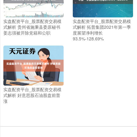
上证综指
3930.84
+30.49
+0.78%
实盘配资平台_股票配资交易模
实盘配资平台_股票配资交易模
式解析 贵州省施秉县委原秘书
式解析 拓普集团2021年第一季
姜志强被开除党籍和公职
度展望净利增长
93.5%-128.69%
深证成指
14257.58
+147.46
+1.05%
实盘配资平台_股票配资交易模
式解析 好意思股石油股盘前普
涨