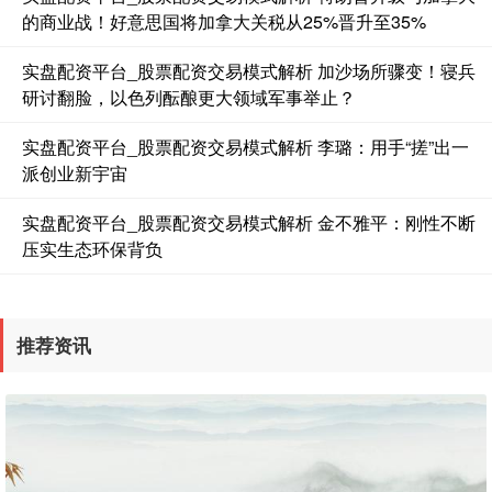
的商业战！好意思国将加拿大关税从25%晋升至35%
国债指数
229.68
+0.09
+0.04%
实盘配资平台_股票配资交易模式解析 加沙场所骤变！寝兵
研讨翻脸，以色列酝酿更大领域军事举止？
实盘配资平台_股票配资交易模式解析 李璐：用手“搓”出一
派创业新宇宙
实盘配资平台_股票配资交易模式解析 金不雅平：刚性不断
压实生态环保背负
期指IC0
7838.60
+125.20
+1.62%
推荐资讯