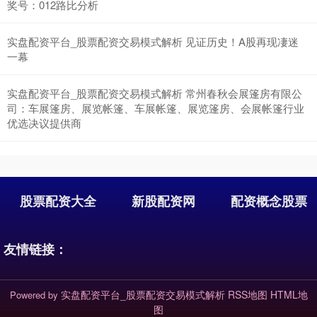
沪深300
4685.03
+33.72
+0.73%
奖号：012路比分析
实盘配资平台_股票配资交易模式解析 见证历史！A股再现凄迷
一幕
实盘配资平台_股票配资交易模式解析 常州春秋会展篷房有限公
司：车展篷房、展览帐篷、车展帐篷、展览篷房、会展帐篷行业
优选决议提供商
北证50
1131.75
+8.87
+0.79%
股票配资大全
新股配资网
配资概念股票
友情链接：
实盘配资平台_股票配资交易模式解析
RSS地图
HTML地
Powered by
创业板指
图
3547.81
+32.25
+0.92%