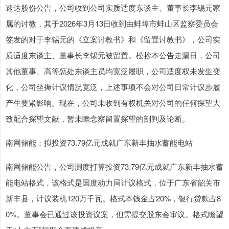
速达股份公告，公司收到公司实质适度东谈主、董事长李锡元家
属的讨教，其于2026年3月13日收到由蚌埠市蚌山区监察委员会
签发的对于李锡元的《立案讨教书》和《留置讨教书》，公司实
质适度东谈主、董事长李锡元被留置。松抄本公告走漏日，公司
其他董事、高等惩处东谈主员均宽泛履职，公司适度权未发生变
化，公司坐褥计议情况宽泛，上述事项不会对公司日常计议步履
产生要紧影响。现在，公司未收到有权机关对公司的任何探望大
致配合探望文献，暂未瞻念察留置探望的剖判及论断。
南网储能：拟投资73.79亿元成就广东新丰抽水蓄能电站
南网储能公告，公司测度打算投资73.79亿元成就广东新丰抽水蓄
能电站格式，该格式是国度动力局计议格式，位于广东省韶关市
新丰县，计议装机120万千瓦。格式本钱金占20%，银行贷款占8
0%。董事会已通过该投资议案，但需提交股东会审议。格式瞻望