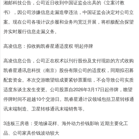
湘邮科技公告，公司近日收到中国证监会出具的《立案讨教
书》，因公司涉嫌信息走漏造孽违法，中国证监会决定对公司立
案。现在公司各项计议步履和业务均宽泛开展，将积极配合探望
并实时履行信息走漏义务。
高凌信息：拟收购凯睿星通适度权 明起停牌
高凌信息公告，公司正在权术以刊行股份及支付现款的方式收购
凯睿星通讯息科技（南京）股份有限公司的适度权，同期拟召募
配套资金。本次交游瞻望组成要紧钞票重组，不会导致公司实质
适度东谈主发生变更。公司股票自2026年3月17日起停牌，瞻望
停牌时间不超越10个交游日。凯睿星通计议领域包括卫星转移通
讯末端制造、卫星转移通讯末端销售等。
3连板三房巷：受地缘花样、海外动力价钱影响 近期主要化工
品、公司家具价钱波动较大