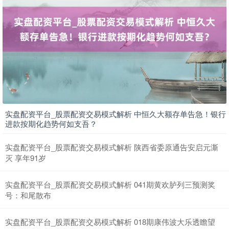
上证综指
3931.13
+30.78
+0.79%
实盘配资平台_股票配资交易模式解析 中恒久大额存单告急！银行
深证成指
14263.69
+153.56
+1.09%
进款按期化趋势何如支吾？
实盘配资平台_股票配资交易模式解析 陕西省委原通告安启元澌
灭 享年91岁
实盘配资平台_股票配资交易模式解析 041期黄欢胪列三预测奖
号：和尾散布
实盘配资平台_股票配资交易模式解析 018期康伟波大乐透瞻望