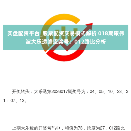
开奖转头：大乐透第2026017期奖号为：04、05、10、23、3
1 + 07、12。
上期大乐透的开奖号码中，和值为73，跨度为27，012路比