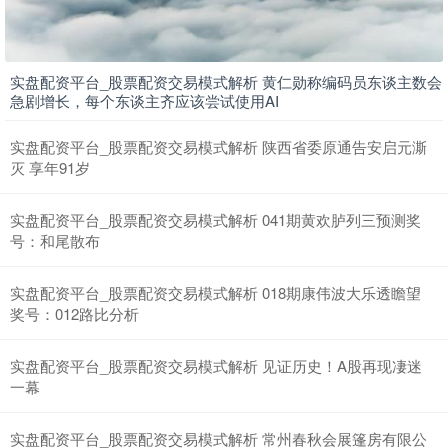
上证综指
3940.04
+39.68
+1.02%
实盘配资平台_股票配资交易模式解析 黄仁勋称编码员东谈主数会
急剧增长，每个东谈主齐应该尝试使用AI
实盘配资平台_股票配资交易模式解析 陕西省委原通告安启元澌
灭 享年91岁
实盘配资平台_股票配资交易模式解析 041期黄欢胪列三预测奖
号：和尾散布
实盘配资平台_股票配资交易模式解析 018期康伟波大乐透瞻望
深证成指
14311.01
+200.89
+1.42%
奖号：012路比分析
实盘配资平台_股票配资交易模式解析 见证历史！A股再现凄迷
一幕
实盘配资平台_股票配资交易模式解析 常州春秋会展篷房有限公