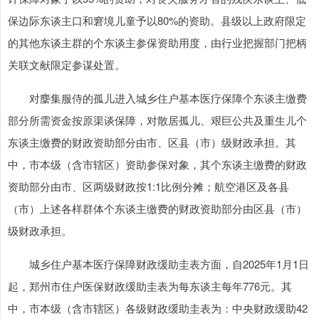
保边际东谈主口和窘境儿童予以80%的资助。县级以上政府限定
的其他东谈主群的个东谈主参保资助用度，由行业把握部门把柄
关联文献限定参谋处置。
对麇集服侍的孤儿进入城乡住户基本医疗保障个东谈主缴费
部分所需资金按原渠谈保障，对散居孤儿、艰巨公共及重生儿个
东谈主缴费的财政资助部分由市、区县（市）级财政承担。其
中，市本级（含市辖区）资助参保对象，其个东谈主缴费的财政
资助部分由市、区两级财政按1:1比例分摊；航空港区及各县
（市）上述各样群体个东谈主缴费的财政资助部分由区县（市）
级财政承担。
城乡住户基本医疗保障财政缓助圭表方面，自2025年1月1日
起，郑州市住户医保财政缓助圭表为每东谈主每年776元。其
中，市本级（含市辖区）各级财政缓助圭表为：中央财政缓助42