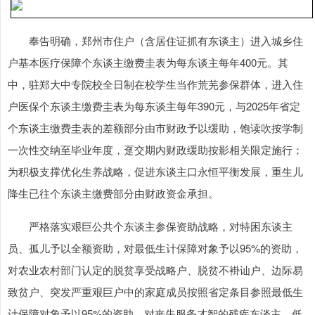
奉告明确，郑州市住户（含居住证抓有东谈主）进入城乡住
户基本医疗保障个东谈主缴费圭表为每东谈主每年400元。其
中，驻郑大中专院校全日制在校学生当作荒芜参保群体，进入住
户医保个东谈主缴费圭表为每东谈主每年390元，与2025年省定
个东谈主缴费圭表的差额部分由市财政予以缓助，饱读吹按学制
一次性交纳至毕业年度，趸交期内财政缓助按影相关限定施行；
为积极支撑优化生养战略，促进东谈主口永恒平衡发展，重生儿
降生已往个东谈主缴费部分由财政资金承担。
严格落实艰巨公共个东谈主参保资助战略，对特困东谈主
员、孤儿予以全额资助，对最低生计保障对象予以95%的资助，
对农业农村部门认定的脱贫享受战略户、脱贫不褂讪户、边际易
致贫户、突发严重艰巨户中的家庭成员按照省定条目参照最低生
计保障对象予以95%的资助，对丧失服务才智的残疾东谈主、低