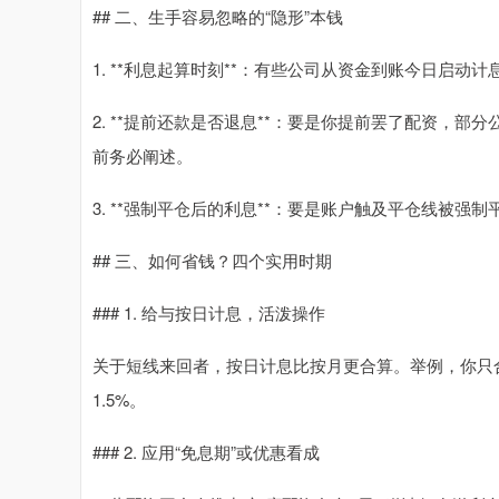
## 二、生手容易忽略的“隐形”本钱
1. **利息起算时刻**：有些公司从资金到账今日启
2. **提前还款是否退息**：要是你提前罢了配资，
前务必阐述。
3. **强制平仓后的利息**：要是账户触及平仓线被
## 三、如何省钱？四个实用时期
### 1. 给与按日计息，活泼操作
关于短线来回者，按日计息比按月更合算。举例，你只合手
1.5%。
### 2. 应用“免息期”或优惠看成