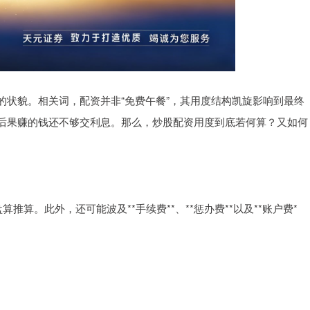
的状貌。相关词，配资并非“免费午餐”，其用度结构凯旋影响到最终
后果赚的钱还不够交利息。那么，炒股配资用度到底若何算？又如何
推算。此外，还可能波及**手续费**、**惩办费**以及**账户费*