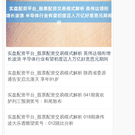
上证综指
实盘配资平台_股票配资交易模式解析 英伟达领衔增
3940.04
+39.68
+1.02%
长波浪 半导体行业有望初度迈入万亿好意思元期间
实盘配资平台_股票配资交易模式解析 陕西省委原
通告安启元澌灭 享年91岁
实盘配资平台_股票配资交易模式解析 041期黄欢
胪列三预测奖号：和尾散布
实盘配资平台_股票配资交易模式解析 018期康伟
深证成指
14311.01
+200.89
+1.42%
波大乐透瞻望奖号：012路比分析