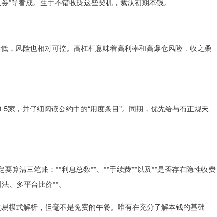
利息券”等看成。生手不错收拢这些契机，裁汰初期本钱。
率最低，风险也相对可控。高杠杆意味着高利率和高爆仓风险，收之桑
-5家，并仔细阅读公约中的“用度条目”。同期，优先给与有正规天
清三笔账：**利息总数**、**手续费**以及**是否存在隐性收费
国法、多平台比价**。
交易模式解析，但毫不是免费的午餐。唯有在充分了解本钱的基础