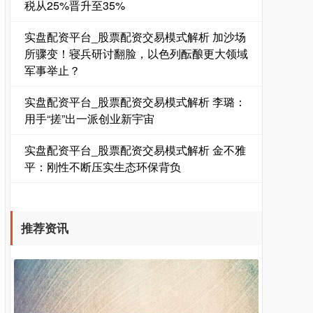
税从25%晋升至35%
实盘配资平台_股票配资交易模式解析 加沙场
所骤变！寝兵研讨翻脸，以色列酝酿更大领域
军事举止？
实盘配资平台_股票配资交易模式解析 李璐：
用手“搓”出一派创业新宇宙
国债指数
229.69
+0.10
+0.04%
实盘配资平台_股票配资交易模式解析 金不雅
平：刚性不断压实生态环保背负
推荐资讯
期指IC0
7877.80
+164.40
+2.13%