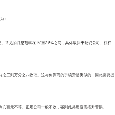
息为：
。常见的月息范畴在1%至2.5%之间，具体取决于配资公司、杠杆
分之三到万分之八收取。这与你券商的手续费是类似的，因此需要提
到几百元不等。正规公司一般不收，碰到此类用度需擢升警惕。