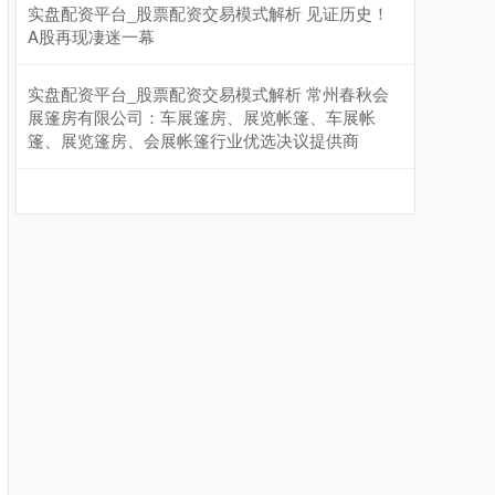
实盘配资平台_股票配资交易模式解析 见证历史！
A股再现凄迷一幕
实盘配资平台_股票配资交易模式解析 常州春秋会
展篷房有限公司：车展篷房、展览帐篷、车展帐
篷、展览篷房、会展帐篷行业优选决议提供商
沪深300
4694.44
+43.13
+0.93%
北证50
1134.24
+11.37
+1.01%