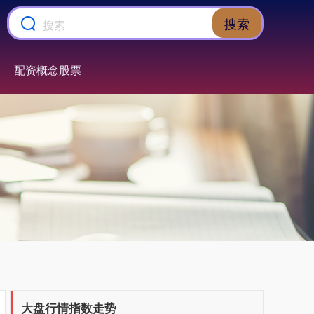
搜索
配资概念股票
上证综指
3940.04
+39.68
+1.02%
大盘行情指数走势
深证成指
14311.01
+200.89
+1.42%