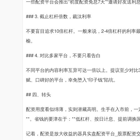
一些配资平台会推出“初度配资免息7天”“邀请好友送
### 3. 截止杠杆倍数，裁汰利率
不要盲目追求10倍杠杆。一般来说，2-4倍杠杆的利
榆。
### 4. 对比多家平台，不要只看告白
不同平台的内容利率互异可达一倍以上。提议至少对比3
赋、口碑好的平台，幸免堕入“印子钱”陷坑。
## 四、转头
配资用度看似绵薄，实则潜藏高明。生手在入市前，一定要算
**。省钱的要津在于：**低杠杆、按日计息、提前调换
记着，配资是放大收益的器具实盘配资平台_股票配资